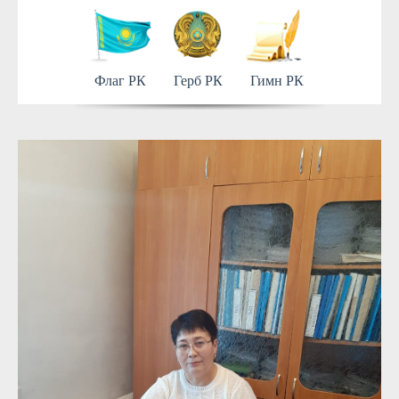
Флаг РК
Герб РК
Гимн РК