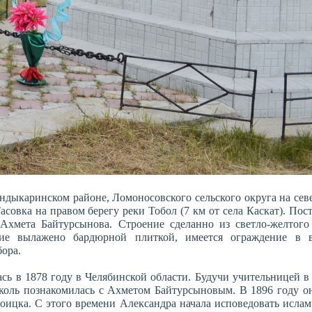
дыкаринском районе, Ломоносовского сельского округа на севе
асовка на правом берегу реки Тобол (7 км от села Каскат). Пос
Ахмета Байтурсынова. Строение сделанно из светло-желтого
ние вылажено бардюрной плиткой, имеется ограждение в 
бора.
сь в 1878 году в Челябинской области. Будучи учительницей в 
еколь познакомилась с Ахметом Байтурсыновым. В 1896 году о
оицка. С этого времени Александра начала исповедовать ислам