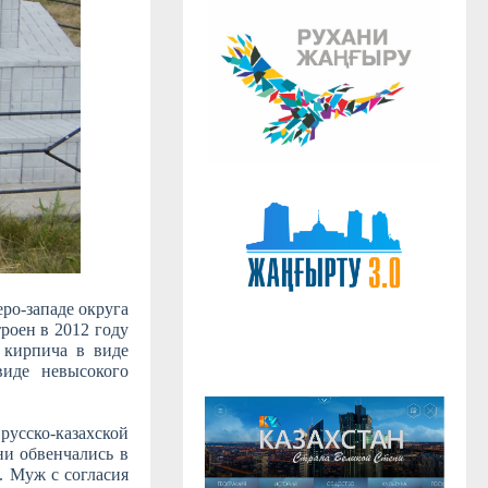
Послание Главы 
Касым-Жомарта То
Казахст
ро-западе округа
троен в 2012 году
 кирпича в виде
виде невысокого
русско-казахской
ни обвенчались в
. Муж с согласия