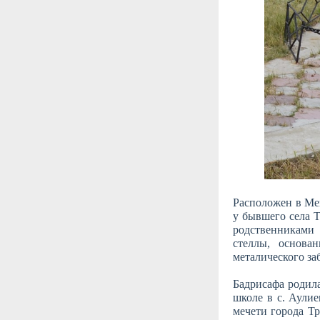
Расположен в Мен
у бывшего села Т
родственниками 
стеллы, основа
металического за
Бадрисафа родила
школе в с. Аули
мечети города Тр