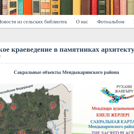
овости из сельских библиотек
О нас
Фотоальбом
кое краеведение в памятниках архитект
е
Сакральные объекты Мендыкаринского района