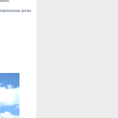
авию.
мориальная доска