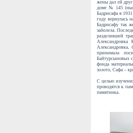
жены дал ей друг
доме № 145 (нын
Бадрисафа в 1931
году вернулась н
Бадрисафу так ж
заболела. После
разделившей тра
Александровка 
Александровка, 
принимала пос
Байтурсыновых с
фонда материаль
золото, Сафа – к
С целью изучени
проводятся к па
памятника.