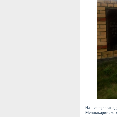
На северо-запа
Мендыкаринско