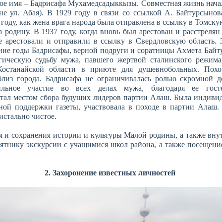
ое имя – Бадрисафа Мухамедсадыккызы. Совместная жизнь начал
е ул. Абая). В 1929 году в связи со ссылкой А. Байтурсынов
 году, как жена врага народа была отправлена в ссылку в Томску
а родину. В 1937 году, когда вновь был арестован и расстрелян
е арестовали и отправили в ссылку в Свердловскую область. 
дние годы Бадрисафы, верной подруги и соратницы Ахмета Байт
гическую судьбу мужа, павшего жертвой сталинского режима
Костанайской области в приюте для душевнобольных. Похо
близ города. Бадрисафа не ограничивалась ролью скромной д
ильное участие во всех делах мужа, благодаря ее гост
тал местом сбора будущих лидеров партии Алаш. Была индиви
ной поддержки газеты, участвовала в походе в партии Алаш.
ристально чистое.
я и сохранения истории и культуры Малой родины, а также вну
мятнику экскурсии с учащимися школ района, а также посещени
2. Захоронение известных личностей