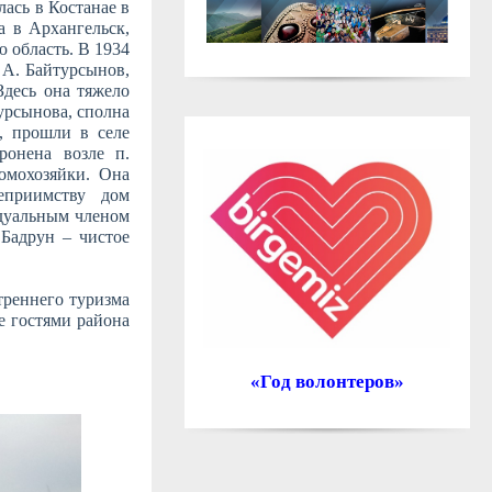
ась в Костанае в
а в Архангельск,
ю область. В 1934
 А. Байтурсынов,
Здесь она тяжело
урсынова, сполна
, прошли в селе
ронена возле п.
омохозяйки. Она
еприимству дом
дуальным членом
 Бадрун – чистое
треннего туризма
е гостями района