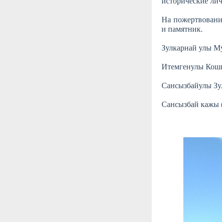
исторические ли
На пожертвовани
и памятник.
Зулкарнай улы Му
Итемгенулы Кошпа
Сансызбайулы Зу
Сансызбай кажы 