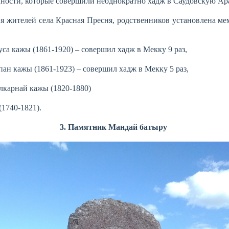
чности, которые совершили неоднократно хадж в Саудовскую Ар
я жителей села Красная Пресня, родственников установлена ме
са кажы (1861-1920) – совершил хадж в Мекку 9 раз,
н кажы (1861-1923) – совершил хадж в Мекку 5 раз,
лкарнай кажы (1820-1880)
(1740-1821).
3. Памятник Мандай батыру