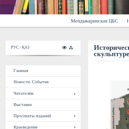
Мендыкаринская ЦБС
Н
Историчес
скульптур
РУС
ҚАЗ
Главная
Новости. События
Читателям