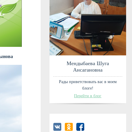
сынова
Мендыбаев
Ансаган
Рады приветствова
блоге