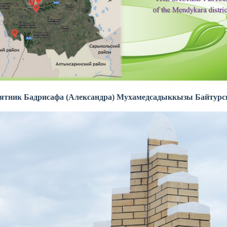
мятник Бадрисафа (Александра) Мухамедсадыккызы Байтур