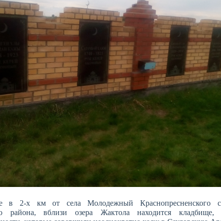
де в 2-х км от села Молодежный Краснопресненского се
го района, вблизи озера Жактола находится кладбище, 