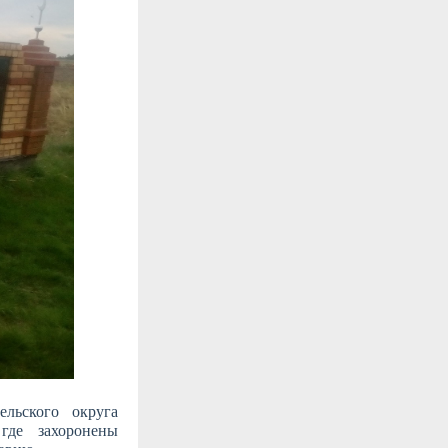
«Год воло
льского округа
где захоронены