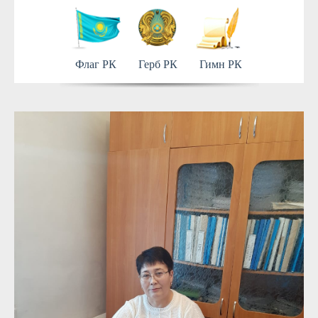
Флаг РК
Герб РК
Гимн РК